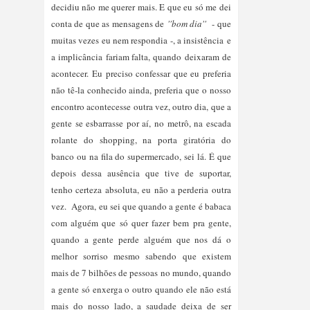
decidiu não me querer mais. E que eu só me dei
conta de que as mensagens de
''bom dia''
- que
muitas vezes eu nem respondia -, a insistência
e
a implicância
fariam falta, quando deixaram de
acontecer.
Eu preciso confessar que eu preferia
não tê-la conhecido ainda, preferia que o nosso
encontro acontecesse outra vez, outro dia, que a
gente se esbarrasse por aí, no metrô, na escada
rolante do shopping, na porta giratória do
banco ou na fila do supermercado, sei lá. É que
depois dessa ausência que tive de suportar,
tenho certeza absoluta, eu não a perderia outra
vez.
Agora, eu sei que quando a gente é babaca
com alguém que só quer fazer bem pra gente,
quando a gente perde alguém que nos dá o
melhor sorriso mesmo sabendo que existem
mais de 7 bilhões de pessoas no mundo, quando
a gente só enxerga o outro quando ele não está
mais do nosso lado, a saudade deixa de ser