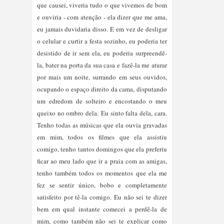
que causei, viveria tudo o que vivemos de bom
e ouviria - com atenção - ela dizer que me ama,
eu jamais duvidaria disso. E em vez de desligar
o celular e curtir a festa sozinho, eu poderia ter
desistido de ir sem ela, eu poderia surpreendê-
la, bater na porta da sua casa e fazê-la me aturar
por mais um noite, surrando em seus ouvidos,
ocupando o espaço direito da cama, disputando
um edredom de solteiro e encostando o meu
queixo no ombro dela. Eu sinto falta dela, cara.
Tenho todas as músicas que ela ouvia gravadas
em mim, todos os filmes que ela assistiu
comigo, tenho tantos domingos que ela preferiu
ficar ao meu lado que ir a praia com as amigas,
tenho também todos os momentos que ela me
fez se sentir único, bobo e completamente
satisfeito por tê-la comigo. Eu não sei te dizer
bem em qual instante comecei a perdê-la de
mim, como também não sei te explicar como