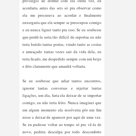
privilegio de dormir com ela outra vez, eu
acordaria antes das seis só pra observar como
ela me procurava ao acordar e finalmente
enxergaria que ela sempre se preocupou comigo
e eu nunca liguei tanto pra isso. Se eu soubesse
que perdê-la seria tão difícil de suportar, eu não
teria batido tantas portas, virado tanto as costas
e ameaçado tantas vezes sair da vida dela, eu
teria ficado, me despedido sempre com um beijo
e dito claramente que amanhã voltaria.
Se eu soubesse que adiar tantos encontros,
ignorar tantas conversas e rejeitar tantas
ligações, um dia, faria ela deixar de se importar
comigo, eu não teria feito. Nunca imaginei que
em algum momento ela resolveria pôr um fim
nisso e deixar de aparecer por aqui de uma vez.
Se eu pudesse voltar ao tempo só pra vê-la de
novo, pediria desculpa por todo desconforto