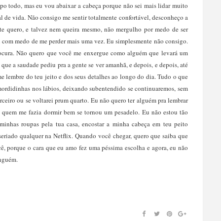
mpo todo, mas eu vou abaixar a cabeça porque não sei mais lidar muito
l de vida. Não consigo me sentir totalmente confortável, desconheço a
te quero, e talvez nem queira mesmo, não mergulho por medo de ser
ou com medo de me perder mais uma vez. Eu simplesmente não consigo.
procura. Não quero que você me enxergue como alguém que levará um
 que a saudade pediu pra a gente se ver amanhã, e depois, e depois, até
e lembre do teu jeito e dos seus detalhes ao longo do dia. Tudo o que
mordidinhas nos lábios, deixando subentendido se continuaremos, sem
 terceiro ou se voltarei prum quarto. Eu não quero ter alguém pra lembrar
e quem me fazia dormir bem se tornou um pesadelo. Eu não estou tão
minhas roupas pela tua casa, encostar a minha cabeça em teu peito
riado qualquer na Netflix. Quando você chegar, quero que saiba que
cê, porque o cara que eu amo fez uma péssima escolha e agora, eu não
inguém.