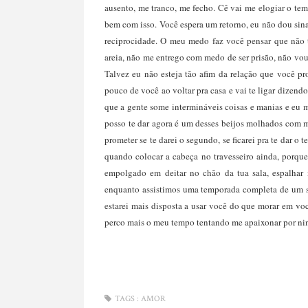
ausento, me tranco, me fecho. Cê vai me elogiar o te
bem com isso. Você espera um retorno, eu não dou sina
reciprocidade. O meu medo faz você pensar que não 
areia, não me entrego com medo de ser prisão, não v
Talvez eu não esteja tão afim da relação que você 
pouco de você ao voltar pra casa e vai te ligar dizendo
que a gente some intermináveis coisas e manias e eu m
posso te dar agora é um desses beijos molhados com 
prometer se te darei o segundo, se ficarei pra te dar o
quando colocar a cabeça no travesseiro ainda, porqu
empolgado em deitar no chão da tua sala, espalhar 
enquanto assistimos uma temporada completa de um se
estarei mais disposta a usar você do que morar em vo
perco mais o meu tempo tentando me apaixonar por n
TAGS :
AMOR