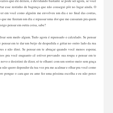
zios que ele deixou, e duvidando bastante se pode ser agora, se você
ortar esse restinho de bagunça que não consegui pôr no lugar ainda. O
ver em você como alguém me envolveu um dia e no final das contas,
o que me fizeram um dia e repassar uma dor que me causaram pra quem
sigo pensar em outra coisa, sabe?
doar sem medo algum. Tudo agora é repensado e calculado. Se pensar
 Se pensar em te dar um beijo de despedida e gritar no outro lado da rua
es e não direi. Se pensar em te abraçar quando você menos esperar,
 olhos pra você enquanto cê estiver provando sua roupa e pensar em te
e novo e desistirei de dizer, só te olharei com um sorriso meio sem graça
Eu não quero depender da tua voz pra me acalmar e olhar pra você como
ero porque o cara que eu amo fez uma péssima escolha e eu não perco