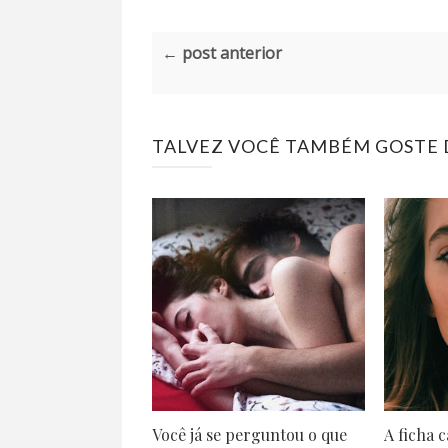
← post anterior
TALVEZ VOCÊ TAMBÉM GOSTE D
Você já se perguntou o que
A ficha c