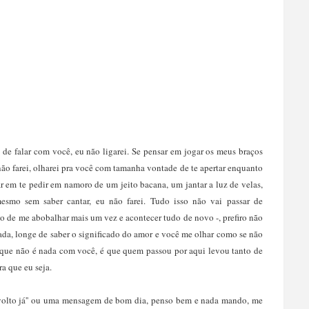
 de falar com você, eu não ligarei. Se pensar em jogar os meus braços
 não farei, olharei pra você com tamanha vontade de te apertar enquanto
r em te pedir em namoro de um jeito bacana, um jantar a luz de velas,
smo sem saber cantar, eu não farei. Tudo isso não vai passar de
do de me abobalhar mais um vez e acontecer tudo de novo -, prefiro não
ssada, longe de saber o significado do amor e você me olhar como se não
 que não é nada com você, é que quem passou por aqui levou tanto de
a que eu seja.
''volto já'' ou uma mensagem de bom dia, penso bem e nada mando, me