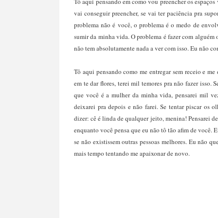
Tô aqui pensando em como vou preencher os espaços va
vai conseguir preencher, se vai ter paciência pra sup
problema não é você, o problema é o medo de envol
sumir da minha vida. O problema é fazer com alguém 
não tem absolutamente nada a ver com isso. Eu não con
Tô aqui pensando como me entregar sem receio e me 
em te dar flores, terei mil temores pra não fazer isso.
que você é a mulher da minha vida, pensarei mil vez
deixarei pra depois e não farei. Se tentar piscar os
dizer: cê é linda de qualquer jeito, menina! Pensarei d
enquanto você pensa que eu não tô tão afim de você. 
se não existissem outras pessoas melhores. Eu não qu
mais tempo tentando me apaixonar de novo.