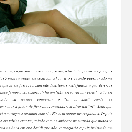
volvi com uma outra pessoa que me prometia tudo que eu sempre quis
tos 5 meses e então ele começou a ficar frio e quando questionado me
 que se ele fosse sem mim não ficaríamos mais juntos e por diversas
mos juntos e ele sempre tinha um "não sei se vai dar certo" " não sei
ando eu tentava conversar. o ''eu te amo'' sumiu, as
 evitar a ponto de ficar duas semanas sem dizer um ''oi''. Acho que
iei a coragem e terminei com ele. Ele nem sequer me respondeu. Depois
ça em vários eventos, saindo com os amigos e mostrando que nunca se
mo na hora em que decidi que não conseguiria seguir, insistindo em