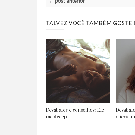
← post anterior
TALVEZ VOCÊ TAMBÉM GOSTE D
Desabafos e conselhos: Ele
Desabafo
me decep...
queria m.