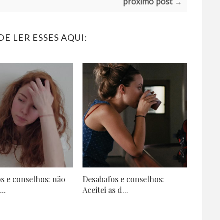
próximo post →
E LER ESSES AQUI:
s e conselhos: não
Desabafos e conselhos:
..
Aceitei as d...