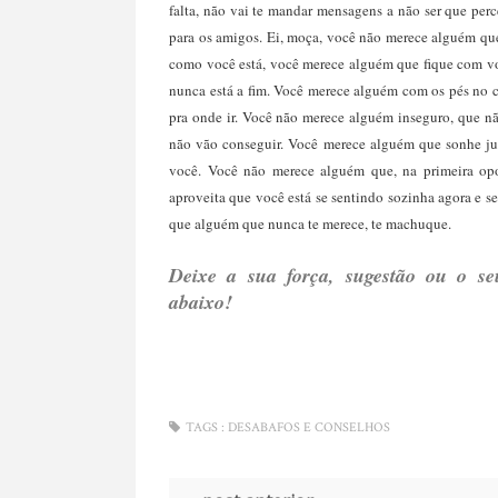
falta, não vai te mandar mensagens a não ser que per
para os amigos. Ei, moça, v
ocê não merece alguém que
como você está, você merece alguém que fique com vo
nunca está a fim. Você merece alguém com os pés no 
pra onde ir. Você não merece alguém inseguro, que nã
não vão conseguir. Você merece alguém que sonhe jun
você. Você não merece alguém que, na primeira oport
aproveita que você está se sentindo sozinha agora e s
que alguém que nunca te merece, te machuque.
Deixe a sua força, sugestão ou o se
abaixo!
TAGS :
DESABAFOS E CONSELHOS