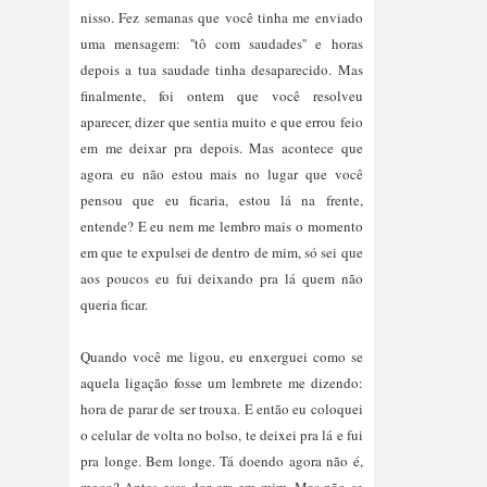
nisso. Fez semanas que você tinha me enviado 
uma mensagem: ''tô com saudades'' e horas 
depois a tua saudade tinha desaparecido. Mas 
finalmente, foi ontem que você resolveu 
aparecer, dizer que sentia muito e que errou feio 
em me deixar pra depois. Mas acontece que 
agora eu não estou mais no lugar que você 
pensou que eu ficaria, estou lá na frente, 
entende? E eu nem me lembro mais o momento 
em que te expulsei de dentro de mim, só sei que 
aos poucos eu fui deixando pra lá quem não 
queria ficar. 
Quando você me ligou, eu enxerguei como se 
aquela ligação fosse um lembrete me dizendo: 
hora de parar de ser trouxa. E então eu coloquei 
o celular de volta no bolso, te deixei pra lá e fui 
pra longe. Bem longe. 
Tá doendo agora não é, 
moço? Antes essa dor era em mim. Mas não se 